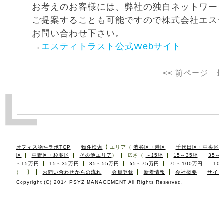
お考えのお客様には、弊社の独自ネットワー
ご提案することも可能ですので株式会社エス
お問い合わせ下さい。
→
エスティトラスト公式Webサイト
<< 前ページ
オフィス物件ラボTOP
物件検索
【
エリア（
渋谷区・港区
千代田区・中央区
区
中野区・杉並区
その他エリア
）
広さ（
～15坪
15～35坪
35
～15万円
15～35万円
35～55万円
55～75万円
75～100万円
1
） 】
お問い合わせからの流れ
会員登録
新着情報
会社概要
サイ
Copyright (C) 2014 PSYZ MANAGEMENT All Rights Reserved.