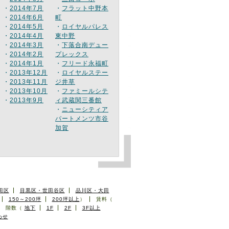
・
2014年7月
・
フラット中野本
・
2014年6月
町
・
2014年5月
・
ロイヤルパレス
・
2014年4月
東中野
・
2014年3月
・
下落合南デュー
・
2014年2月
プレックス
・
2014年1月
・
フリード永福町
・
2013年12月
・
ロイヤルステー
・
2013年11月
ジ井草
・
2013年10月
・
ファミールシテ
・
2013年9月
ィ武蔵関三番館
・
ニューシティア
パートメンツ市谷
加賀
田区
目黒区・世田谷区
品川区・大田
150～200坪
200坪以上
）
賃料（
階数（
地下
1F
2F
3F以上
わせ