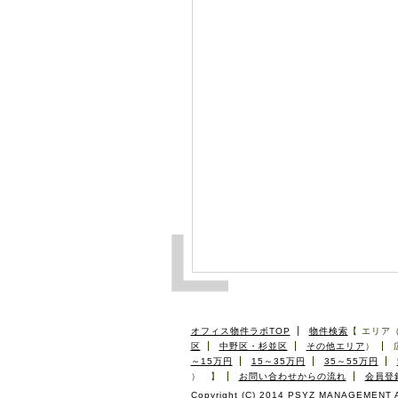
オフィス物件ラボTOP
物件検索
【
エリア
区
中野区・杉並区
その他エリア
）
～15万円
15～35万円
35～55万円
） 】
お問い合わせからの流れ
会員登
Copyright (C) 2014 PSYZ MANAGEMENT Al