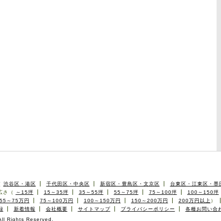
（
渋谷区・港区
千代田区・中央区
新宿区・豊島区・文京区
台東区・江東区・墨
広さ（
～15坪
15～35坪
35～55坪
55～75坪
75～100坪
100～150坪
55～75万円
75～100万円
100～150万円
150～200万円
200万円以上
）
録
新着情報
会社概要
サイトマップ
プライバシーポリシー
各種お問い合
l Rights Reserved.