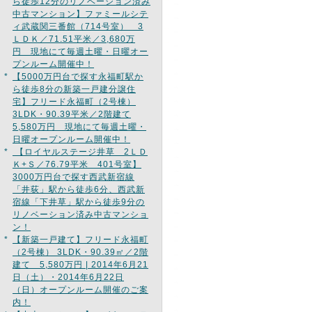
ら徒歩12分のリノベーション済み
中古マンション】ファミールシテ
ィ武蔵関三番館（714号室） 3
ＬＤＫ／71.51平米／3,680万
円 現地にて毎週土曜・日曜オー
プンルーム開催中！
*
【5000万円台で探す永福町駅か
ら徒歩8分の新築一戸建分譲住
宅】フリード永福町（2号棟）
3LDK・90.39平米／2階建て
5,580万円 現地にて毎週土曜・
日曜オープンルーム開催中！
*
【ロイヤルステージ井草 2ＬＤ
Ｋ+Ｓ／76.79平米 401号室】
3000万円台で探す西武新宿線
「井荻」駅から徒歩6分、西武新
宿線「下井草」駅から徒歩9分の
リノベーション済み中古マンショ
ン！
*
【新築一戸建て】フリード永福町
（2号棟） 3LDK・90.39㎡／2階
建て 5,580万円 | 2014年6月21
日（土）・2014年6月22日
（日）オープンルーム開催のご案
内！