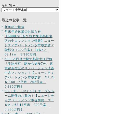
カテゴリー：
*
新年のご挨拶
*
年末年始休業のお知らせ
*
【5000万円台で探す東京都新宿
区の中古マンション情報】ニュー
シティアパートメンツ市谷加賀 2
階部分（202号室） 2LDK／
68.17㎡ 5,380万円
*
5000万円台で探す都営大江戸線
「牛込柳町」駅から徒歩7分、東
京都新宿区のリノベーション済み
中古マンション！【ニューシティ
アパートメンツ市谷加賀 ２ＬＤ
Ｋ／68.17平米 202号室
5,380万円】
*
8/2（土）・8/3（日）オープンル
ーム開催のご案内！【ニューシテ
ィアパートメンツ市谷加賀 ２Ｌ
ＤＫ／68.17平米 202号室
5,380万円】