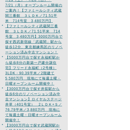
*
7/19（土）・7/20（日）・
7/21（月）オープンルーム開催の
ご案内！【ファミールシティ武蔵
関三番館 ３ＬＤＫ／71.51平
米 714号室 3,480万円】
*
【ファミールシティ武蔵関三番
館 ３ＬＤＫ／71.51平米 714
号室 3,480万円】3000万円台で
探す西武新宿線「武蔵関」駅から
徒歩12分、東京都練馬区のリノベ
ーション済み中古マンション！
*
【5000万円台で探す永福町駅か
ら徒歩8分の新築一戸建分譲住
宅】フリード永福町（2号棟）
3LDK・90.39平米／2階建て
5,580万円 現地にて毎週土曜・
日曜オープンルーム開催中！
*
【3000万円台で探す井荻駅から
徒歩6分のリノベーション済み中
古マンション】ロイヤルステージ
井草（401号室） 2ＬＤＫ+Ｓ／
76.79平米／3,880万円 現地に
て毎週土曜・日曜オープンルーム
開催中！
*
【3000万円台で探す武蔵関駅か