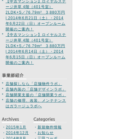
*
【中古マンション】ロイヤルステ
ージ井草 4階（401号室）
2LDK+S／76.79m² 3,880万円
| 2014年6月21日（土）・2014
年6月22日（日）オープンルーム
開催のご案内！
*
【中古マンション】ロイヤルステ
ージ井草 4階（401号室）
2LDK+S／76.79m² 3,880万円
| 2014年6月14日（土）・2014
年6月15日（日）オープンルーム
開催のご案内！
*
店舗探しなら「店舗物件ラボ」
*
店舗内装の「店舗デザインラボ」
*
店舗開業支援の「店舗開業ラボ」
*
店舗の修理、改装、メンテナンス
はガラージュラボへ
・
2015年1月
・
新規物件情報
・
2014年12月
・
お知らせ
・
2014年8月
・
三田コーポ