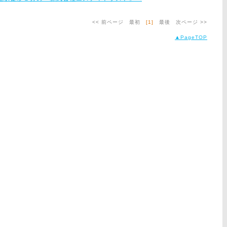
<< 前ページ
最初
[1]
最後
次ページ >>
▲PageTOP